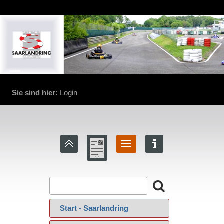
Motorsportclub Uchtelfangen e.V. Saarlandring
Sie sind hier:
Login
‍ Start - Saarlandring